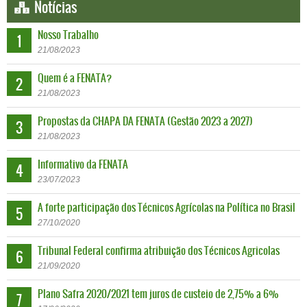
Notícias
Nosso Trabalho
1
21
/
08
/
2023
Quem é a FENATA?
2
21
/
08
/
2023
Propostas da CHAPA DA FENATA (Gestão 2023 a 2027)
3
21
/
08
/
2023
Informativo da FENATA
4
23
/
07
/
2023
A forte participação dos Técnicos Agrícolas na Política no Brasil
5
27
/
10
/
2020
Tribunal Federal confirma atribuição dos Técnicos Agricolas
6
21
/
09
/
2020
Plano Safra 2020/2021 tem juros de custeio de 2,75% a 6%
7