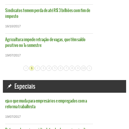
Sindicatos temem perda de até R$ 3 bilhões com fim de
imposto
16/10/2017
Agricultura impede retração de vagas, que têm saldo
positivo no 1º semestre
19/07/2017
<
1
2
3
4
5
6
7
8
9
10
>
Especiais
eja o que muda para empresários e empregados com a
reforma trabalhista
19/07/2017