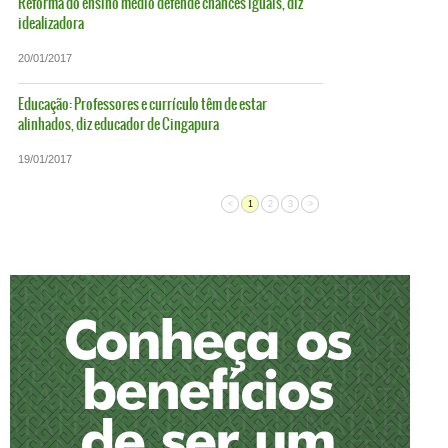
Reforma do ensino médio defende chances iguais, diz
idealizadora
20/01/2017
Educação: Professores e currículo têm de estar
alinhados, diz educador de Cingapura
19/01/2017
<
1
2
3
>