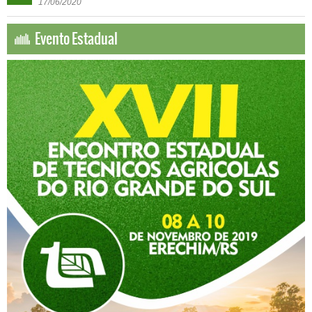
17
/
06
/
2020
Evento Estadual