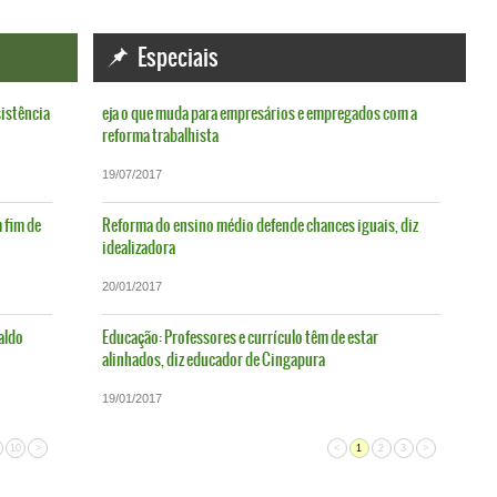
Especiais
sistência
eja o que muda para empresários e empregados com a
reforma trabalhista
19/07/2017
 fim de
Reforma do ensino médio defende chances iguais, diz
idealizadora
20/01/2017
aldo
Educação: Professores e currículo têm de estar
alinhados, diz educador de Cingapura
19/01/2017
10
>
<
1
2
3
>