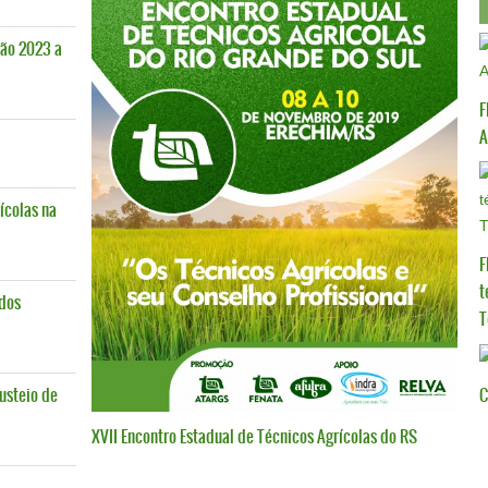
ão 2023 a
F
ícolas na
F
t
 dos
T
usteio de
C
XVII Encontro Estadual de Técnicos Agrícolas do RS