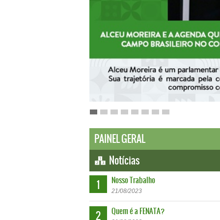
PAINEL GERAL
Notícias
Nosso Trabalho
1
21
/
08
/
2023
Quem é a FENATA?
2