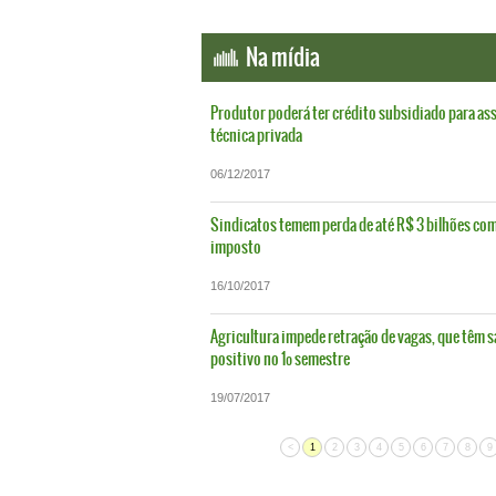
Na mídia
Produtor poderá ter crédito subsidiado para as
técnica privada
06/12/2017
Sindicatos temem perda de até R$ 3 bilhões com
imposto
16/10/2017
Agricultura impede retração de vagas, que têm s
positivo no 1º semestre
19/07/2017
<
1
2
3
4
5
6
7
8
9