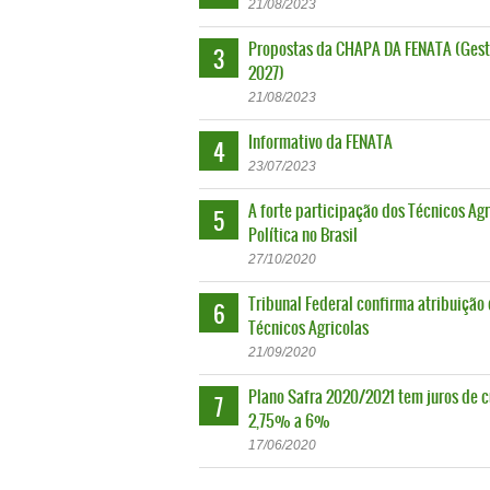
21
/
08
/
2023
Propostas da CHAPA DA FENATA (Gest
3
2027)
21
/
08
/
2023
Informativo da FENATA
4
23
/
07
/
2023
A forte participação dos Técnicos Agr
5
Política no Brasil
27
/
10
/
2020
Tribunal Federal confirma atribuição
6
Técnicos Agricolas
21
/
09
/
2020
Plano Safra 2020/2021 tem juros de c
7
2,75% a 6%
17
/
06
/
2020