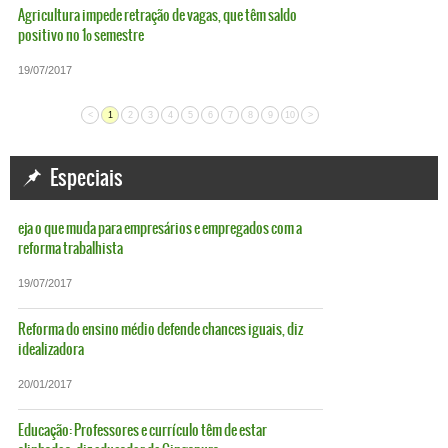
Agricultura impede retração de vagas, que têm saldo
positivo no 1º semestre
19/07/2017
<
1
2
3
4
5
6
7
8
9
10
>
Especiais
eja o que muda para empresários e empregados com a
reforma trabalhista
19/07/2017
Reforma do ensino médio defende chances iguais, diz
idealizadora
20/01/2017
Educação: Professores e currículo têm de estar