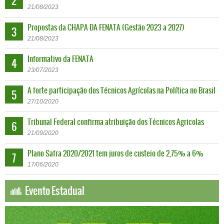
2
21
/
08
/
2023
Propostas da CHAPA DA FENATA (Gestão 2023 a 2027)
3
21
/
08
/
2023
Informativo da FENATA
4
23
/
07
/
2023
A forte participação dos Técnicos Agrícolas na Política no Brasil
5
27
/
10
/
2020
Tribunal Federal confirma atribuição dos Técnicos Agricolas
6
21
/
09
/
2020
Plano Safra 2020/2021 tem juros de custeio de 2,75% a 6%
7
17
/
06
/
2020
Evento Estadual