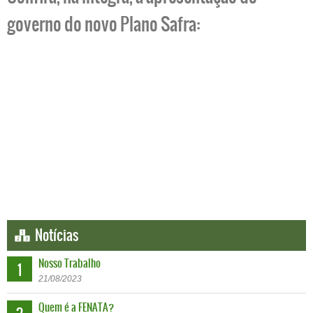
governo do novo Plano Safra:
Notícias
Nosso Trabalho
1
21
/
08
/
2023
Quem é a FENATA?