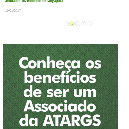
alinhados, diz educador de Cingapura
19/01/2017
<
1
2
3
>