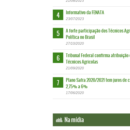
21
/
08
/
2023
Informativo da FENATA
4
23
/
07
/
2023
A forte participação dos Técnicos Agr
5
Política no Brasil
27
/
10
/
2020
Tribunal Federal confirma atribuição
6
Técnicos Agricolas
21
/
09
/
2020
Plano Safra 2020/2021 tem juros de c
7
2,75% a 6%
17
/
06
/
2020
Na mídia