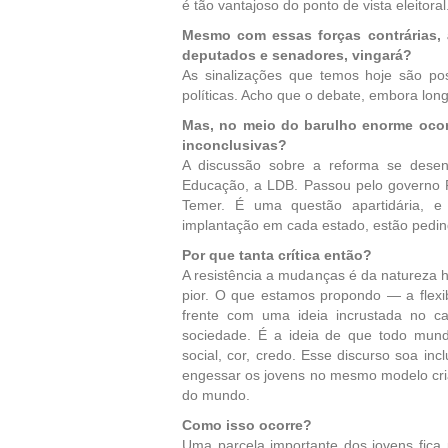
é tão vantajoso do ponto de vista eleitoral
Mesmo com essas forças contrárias, a
deputados e senadores, vingará?
As sinalizações que temos hoje são pos
políticas. Acho que o debate, embora lon
Mas, no meio do barulho enorme ocorr
inconclusivas?
A discussão sobre a reforma se desen
Educação, a LDB. Passou pelo governo FH
Temer. É uma questão apartidária, e 
implantação em cada estado, estão pedi
Por que tanta crítica então?
A resistência a mudanças é da natureza 
pior. O que estamos propondo — a flexi
frente com uma ideia incrustada no cal
sociedade. É a ideia de que todo mun
social, cor, credo. Esse discurso soa inc
engessar os jovens no mesmo modelo cri
do mundo.
Como isso ocorre?
Uma parcela importante dos jovens fic