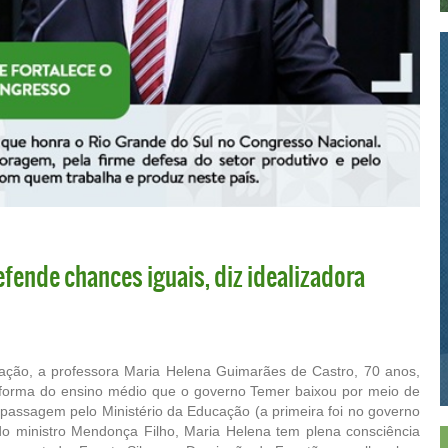
fende chances iguais, diz idealizadora
ação, a professora Maria Helena Guimarães de Castro, 70 anos,
forma do ensino médio que o governo Temer baixou por meio de
assagem pelo Ministério da Educação (a primeira foi no governo
do ministro Mendonça Filho, Maria Helena tem plena consciência