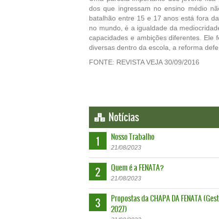
dos que ingressam no ensino médio nã
batalhão entre 15 e 17 anos está fora da
no mundo, é a igualdade da mediocridade
capacidades e ambições diferentes. Ele f
diversas dentro da escola, a reforma def
FONTE: REVISTA VEJA 30/09/2016
Notícias
Nosso Trabalho
1
21
/
08
/
2023
Quem é a FENATA?
2
21
/
08
/
2023
Propostas da CHAPA DA FENATA (Gest
3
2027)