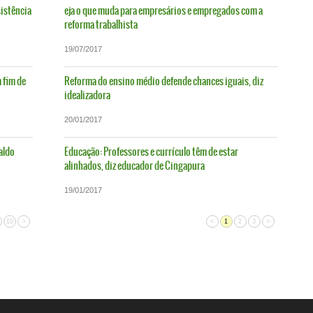
sistência
eja o que muda para empresários e empregados com a
reforma trabalhista
19/07/2017
 fim de
Reforma do ensino médio defende chances iguais, diz
idealizadora
20/01/2017
aldo
Educação: Professores e currículo têm de estar
alinhados, diz educador de Cingapura
19/01/2017
10
>
<
1
2
3
>