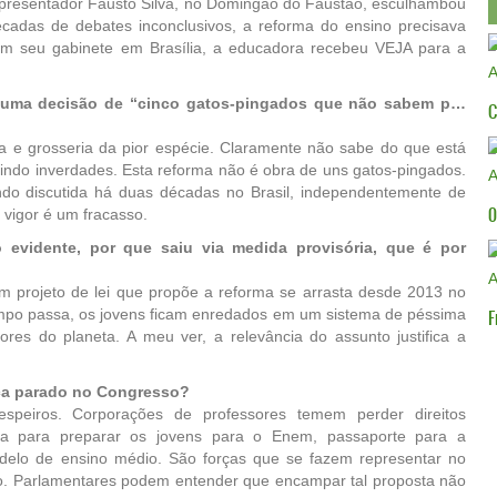
resentador Fausto Silva, no Domingão do Faustão, esculhambou
écadas de debates inconclusivos, a reforma do ensino precisava
m seu gabinete em Brasília, a educadora recebeu VEJA para a
o uma decisão de “cinco gatos-pingados que não sabem p…
C
 e grosseria da pior espécie. Claramente não sabe do que está
ndindo inverdades. Esta reforma não é obra de uns gatos-pingados.
do discutida há duas décadas no Brasil, independentemente de
0
vigor é um fracasso.
evidente, por que saiu via medida provisória, que é por
projeto de lei que propõe a reforma se arrasta desde 2013 no
F
mpo passa, os jovens ficam enredados em um sistema de péssima
res do planeta. A meu ver, a relevância do assunto justifica a
ica parado no Congresso?
peiros. Corporações de professores temem perder direitos
sca para preparar os jovens para o Enem, passaporte para a
delo de ensino médio. São forças que se fazem representar no
co. Parlamentares podem entender que encampar tal proposta não