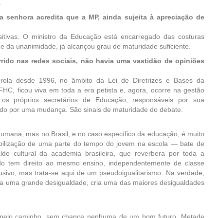
.
 senhora acredita que a MP, ainda sujeita à apreciação de
itivas. O ministro da Educação está encarregado das costuras
ge da unanimidade, já alcançou grau de maturidade suficiente.
ido nas redes sociais, não havia uma vastidão de opiniões
rola desde 1996, no âmbito da Lei de Diretrizes e Bases da
C, ficou viva em toda a era petista e, agora, ocorre na gestão
os próprios secretários de Educação, responsáveis por sua
ndo por uma mudança. São sinais de maturidade do debate.
humana, mas no Brasil, e no caso específico da educação, é muito
bilização de uma parte do tempo do jovem na escola — bate de
do cultural da academia brasileira, que reverbera por toda a
do tem direito ao mesmo ensino, independentemente de classe
lusivo, mas trata-­se aqui de um pseu­doigualitarismo. Na verdade,
a uma grande desigualdade, cria uma das maiores desigualdades
a pelo caminho, sem chance nenhuma de um bom futuro. Metade