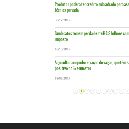
Produtor poderá ter crédito subsidiado para as
técnica privada
06/12/2017
Sindicatos temem perda de até R$ 3 bilhões com
imposto
16/10/2017
Agricultura impede retração de vagas, que têm s
positivo no 1º semestre
19/07/2017
<
1
2
3
4
5
6
7
8
9