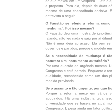
de que mexeu em um vespeiro — até o ap
a proposta. Para ela, depois de duas d
mesmo de uma chacoalhada decisiva. E
entrevista a seguir.
O Faustão se referiu à reforma com
nenhuma”. Foi isso mesmo?
O Faustão deu uma mostra de ignorância
falando, não leu nada e saiu por aí difu
Não é uma ideia ao acaso. Ela vem sen
governos e partidos, porque o modelo em 
Se a necessidade de mudança é tão 
natureza um instrumento autoritário?
Por uma questão de urgência mesmo. Um 
Congresso e está parado. Enquanto o te
qualidade, reconhecido como um dos pio
medida provisória.
Se o assunto é tão urgente, por que f
Porque a reforma mexe em vários ves
adquiridos. Há uma indústria gigante
universidade que se baseia no atual mo
Congresso. E pesa ainda um fator políti